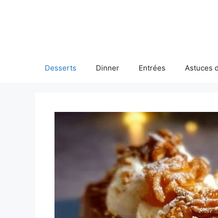
Skip
to
content
Desserts
Dinner
Entrées
Astuces d