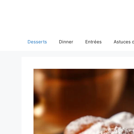
Skip
to
content
Desserts
Dinner
Entrées
Astuces d