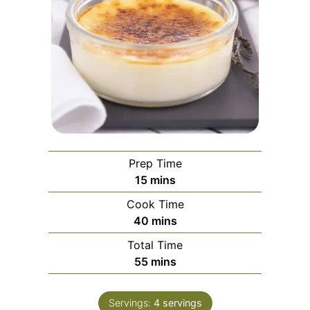
Prep Time
minutes
15
mins
Cook Time
minutes
40
mins
Total Time
minutes
55
mins
Servings:
4
servings