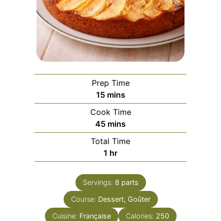
Prep Time
minutes
15
mins
Cook Time
minutes
45
mins
Total Time
hour
1
hr
Servings:
8
parts
Course:
Dessert, Goûter
Cuisine:
Française
Calories:
250