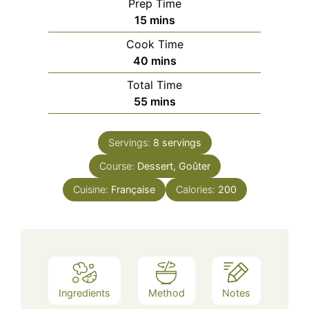
Prep Time
minutes
15
mins
Cook Time
minutes
40
mins
Total Time
minutes
55
mins
Servings:
8
servings
Course:
Dessert, Goûter
Cuisine:
Française
Calories:
200
Ingredients
Method
Notes