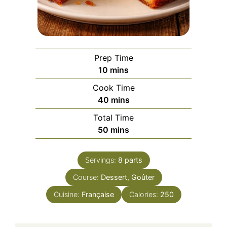
Prep Time
minutes
10
mins
Cook Time
minutes
40
mins
Total Time
minutes
50
mins
Servings:
8
parts
Course:
Dessert, Goûter
Cuisine:
Française
Calories:
250