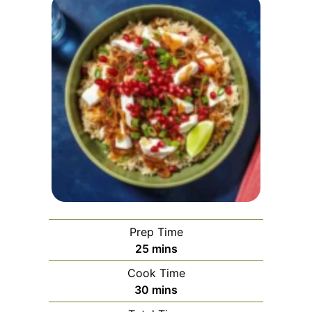
Prep Time
minutes
25
mins
Cook Time
minutes
30
mins