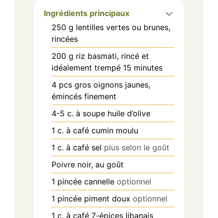
Ingrédients principaux
250
g
lentilles vertes ou brunes,
rincées
200
g
riz basmati, rincé et
idéalement trempé 15 minutes
4
pcs
gros oignons jaunes,
émincés finement
4-5
c. à soupe
huile d’olive
1
c. à café
cumin moulu
1
c. à café
sel
plus selon le goût
Poivre noir, au goût
1
pincée
cannelle
optionnel
1
pincée
piment doux
optionnel
1
c. à café
7-épices libanais