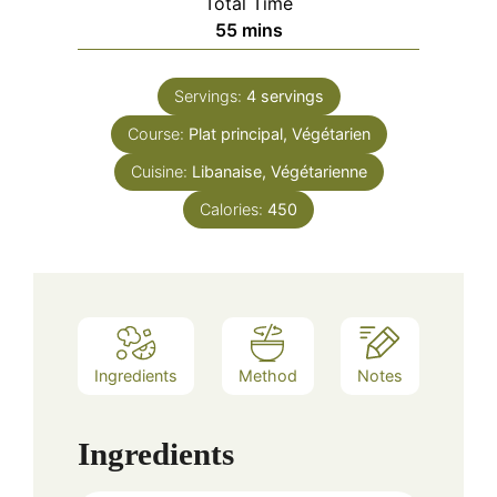
Total Time
minutes
55
mins
Servings:
4
servings
Course:
Plat principal, Végétarien
Cuisine:
Libanaise, Végétarienne
Calories:
450
Ingredients
Method
Notes
Ingredients