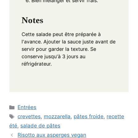
Bien mélanger et servir frais.
Notes
Cette salade peut être préparée à
l'avance. Ajouter la sauce juste avant de
servir pour garder la texture. Se
conserve jusqu'à 3 jours au
réfrigérateur.
Categories
Entrées
Tags
crevettes
,
mozzarella
,
pâtes froide
,
recette
été
,
salade de pâtes
Risotto aux asperges vegan