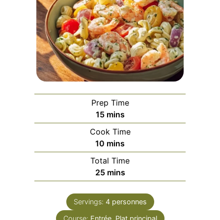
Prep Time
minutes
15
mins
Cook Time
minutes
10
mins
Total Time
minutes
25
mins
Servings:
4
personnes
Course:
Entrée, Plat principal