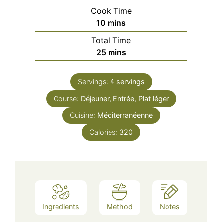
Cook Time
minutes
10
mins
Total Time
minutes
25
mins
Servings:
4
servings
Course:
Déjeuner, Entrée, Plat léger
Cuisine:
Méditerranéenne
Calories:
320
Ingredients
Method
Notes