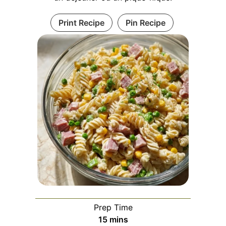
Print Recipe
Pin Recipe
Prep Time
minutes
15
mins