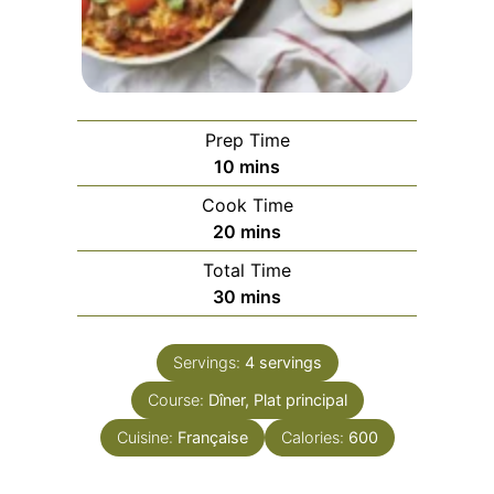
Prep Time
minutes
10
mins
Cook Time
minutes
20
mins
Total Time
minutes
30
mins
Servings:
4
servings
Course:
Dîner, Plat principal
Cuisine:
Française
Calories:
600