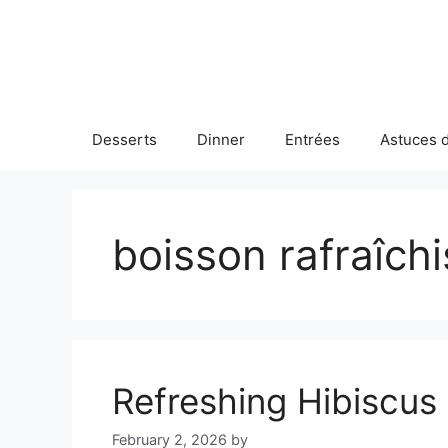
Skip
to
content
Desserts
Dinner
Entrées
Astuces d
boisson rafraîch
Refreshing Hibiscu
February 2, 2026
by