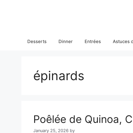
Skip
to
content
Desserts
Dinner
Entrées
Astuces d
épinards
Poêlée de Quinoa, 
January 25, 2026
by