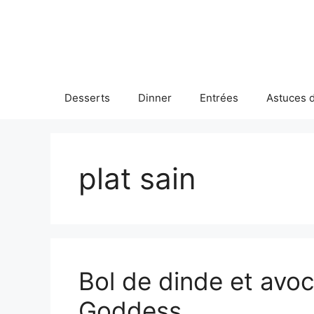
Skip
to
content
Desserts
Dinner
Entrées
Astuces d
plat sain
Bol de dinde et avoc
Goddess