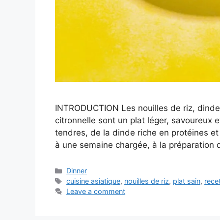
INTRODUCTION Les nouilles de riz, dinde
citronnelle sont un plat léger, savoureux 
tendres, de la dinde riche en protéines e
à une semaine chargée, à la préparation 
Categories
Dinner
Tags
cuisine asiatique
,
nouilles de riz
,
plat sain
,
rece
Leave a comment