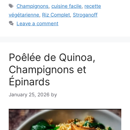
Tags
Champignons
,
cuisine facile
,
recette
végétarienne
,
Riz Complet
,
Stroganoff
Leave a comment
Poêlée de Quinoa,
Champignons et
Épinards
January 25, 2026
by