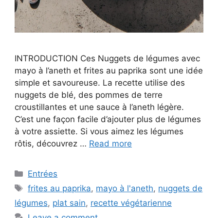
INTRODUCTION Ces Nuggets de légumes avec
mayo à l’aneth et frites au paprika sont une idée
simple et savoureuse. La recette utilise des
nuggets de blé, des pommes de terre
croustillantes et une sauce à l’aneth légère.
C’est une façon facile d’ajouter plus de légumes
à votre assiette. Si vous aimez les légumes
rôtis, découvrez …
Read more
Categories
Entrées
Tags
frites au paprika
,
mayo à l'aneth
,
nuggets de
légumes
,
plat sain
,
recette végétarienne
Leave a comment