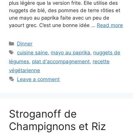
plus légère que la version frite. Elle utilise des
nuggets de blé, des pommes de terre rôties et
une mayo au paprika faite avec un peu de
yaourt grec. C’est une bonne idée …
Read more
Categories
Dinner
Tags
cuisine saine
,
mayo au paprika
,
nuggets de
légumes
,
plat d'accompagnement
,
recette
végétarienne
Leave a comment
Stroganoff de
Champignons et Riz