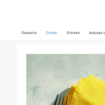
Skip
to
content
Desserts
Dinner
Entrées
Astuces d