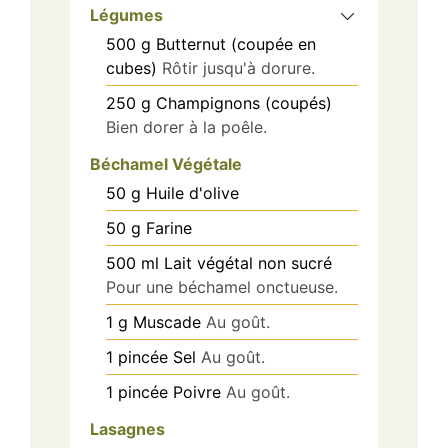
Légumes
500
g
Butternut (coupée en
cubes)
Rôtir jusqu'à dorure.
250
g
Champignons (coupés)
Bien dorer à la poêle.
Béchamel Végétale
50
g
Huile d'olive
50
g
Farine
500
ml
Lait végétal non sucré
Pour une béchamel onctueuse.
1
g
Muscade
Au goût.
1
pincée
Sel
Au goût.
1
pincée
Poivre
Au goût.
Lasagnes