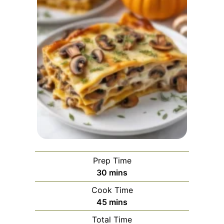
Prep Time
minutes
30
mins
Cook Time
minutes
45
mins
Total Time