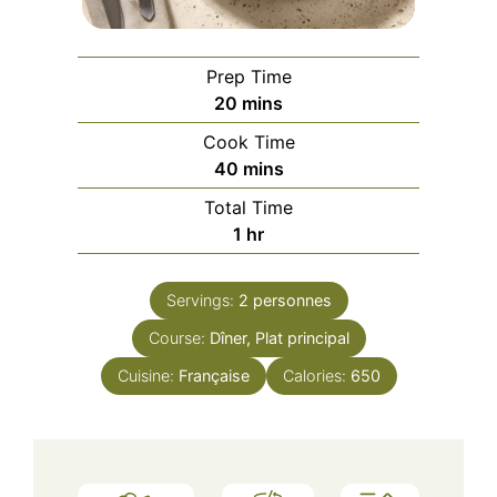
Prep Time
minutes
20
mins
Cook Time
minutes
40
mins
Total Time
hour
1
hr
Servings:
2
personnes
Course:
Dîner, Plat principal
Cuisine:
Française
Calories:
650